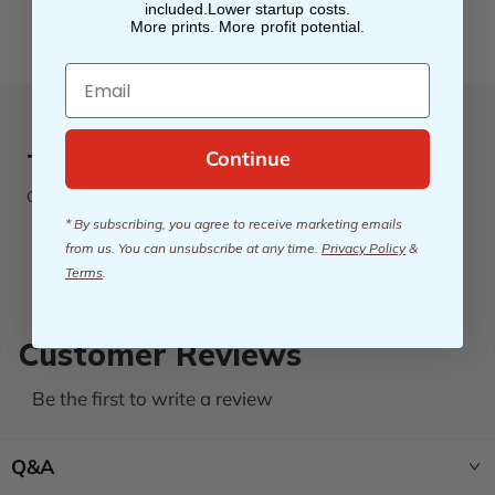
included.Lower startup costs.
More prints. More profit potential.
Email
Continue
También te puede gustar
Combina tu estilo con estos productos
* By subscribing, you agree to receive marketing emails
from us. You can unsubscribe at any time.
Privacy Policy
&
Terms
.
Customer Reviews
Be the first to write a review
Q&A