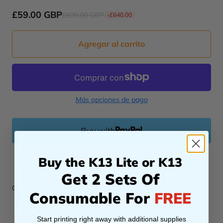
garantía.
2. Aplicable solo a clientes activos que hayan
£59.00 GBP
£699.00 GBP
-
£640.00
comprado tintas Procolored u otros consumibles en
los últimos 6 meses.
Agregar al carrito
Más opciones de pago
Buy with
Buy the K13 Lite or K13
Enjoy fast, secure checkout with
Get 2 Sets Of
Comparte:
Consumable For
FREE
Start printing right away with additional supplies