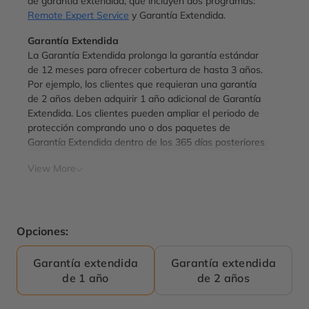
de garantía extendida, que incluyen dos programas:
Remote Expert Service
y Garantía Extendida.
Garantía Extendida
La Garantía Extendida prolonga la garantía estándar
de 12 meses para ofrecer cobertura de hasta 3 años.
Por ejemplo, los clientes que requieran una garantía
de 2 años deben adquirir 1 año adicional de Garantía
Extendida. Los clientes pueden ampliar el periodo de
protección comprando uno o dos paquetes de
Garantía Extendida dentro de los 365 días posteriores
a la compra de la máquina (el periodo total de
View More
protección no debe exceder los 3 años). Los clientes
que compren la Garantía Extendida disfrutan de una
duración equivalente del Remote Expert Service.
Estructura de tarifas:
Opciones:
Garantía Extendida de 1 año: £699
Garantía Extendida de 2 años: £1099
Garantía extendida
Garantía extendida
de 1 año
de 2 años
Requisito de compra:
1. La máquina aún está dentro del período de