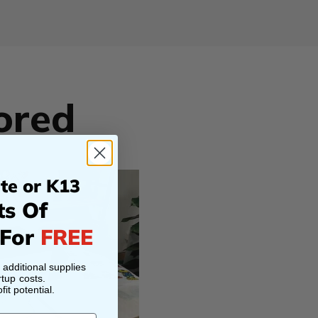
lored
te or K13
ts Of
 For
FREE
h additional supplies
tup costs.
it potential.