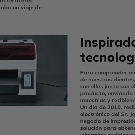
n territorio
aba un viaje de
Inspirad
tecnolog
Para comprender me
de nuestros cliente
con ellos junto con e
producto, enviando
muestras y recibien
Un día de 2019, reci
electrónico del Sr. J
negocio de impresi
solución para obten
vibrantes en telas o