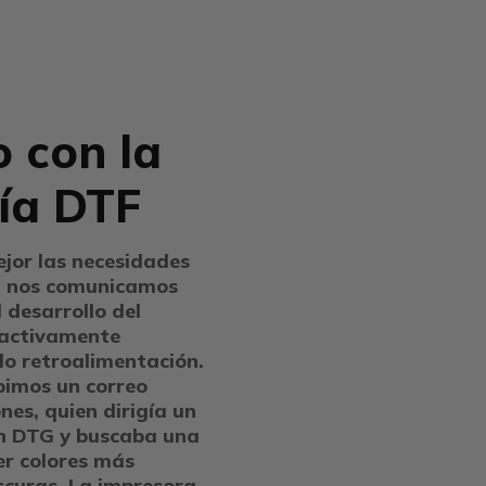
o con la
ía DTF
jor las necesidades
s, nos comunicamos
l desarrollo del
 activamente
do retroalimentación.
bimos un correo
ones, quien dirigía un
ón DTG y buscaba una
er colores más
scuras. La impresora