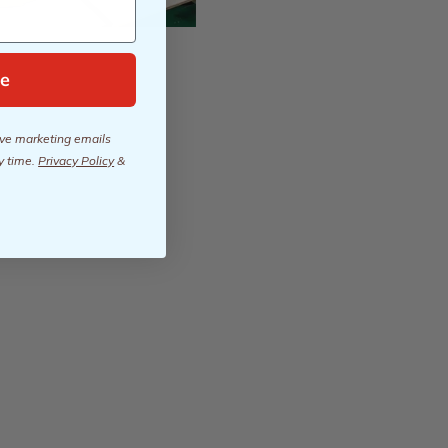
e
eive marketing emails
y time.
Privacy Policy
&