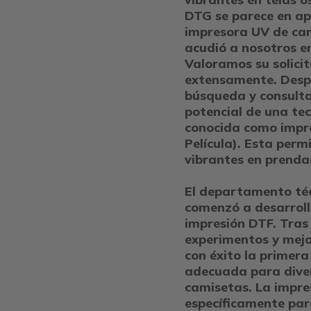
DTG se parece en ap
impresora UV de cam
acudió a nosotros e
Valoramos su solici
extensamente. Desp
búsqueda y consulta
potencial de una te
conocida como impre
Película). Esta perm
vibrantes en prendas
El departamento téc
comenzó a desarrol
impresión DTF. Tra
experimentos y mejo
con éxito la primer
adecuada para dive
camisetas. La impre
específicamente par