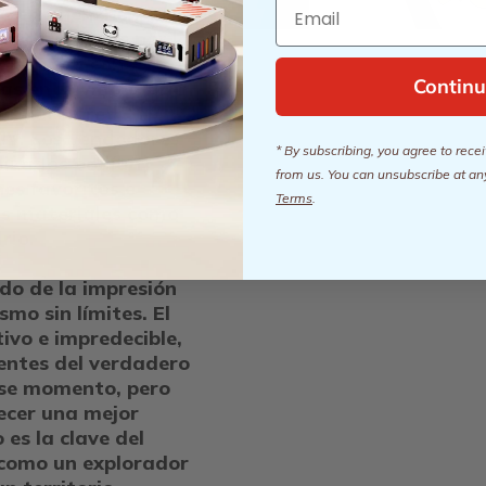
Email
na en Shenzhen. KK
ento infinitos por la
 y soñaba con
Continu
as en la vida diaria
e, Procolored
UV. Los vendedores
* By subscribing, you agree to rec
lizados podían
from us. You can unsubscribe at an
nes favoritos e
Terms
.
os materiales como
rio.
do de la impresión
smo sin límites. El
vo e impredecible,
entes del verdadero
ese momento, pero
ecer una mejor
 es la clave del
 como un explorador