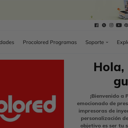
edades
Procolored Programas
Soporte
Expl
Hola,
gu
¡Bienvenido a 
emocionado de pre
impresoras de inyec
personalización d
objetivo es ser tu 