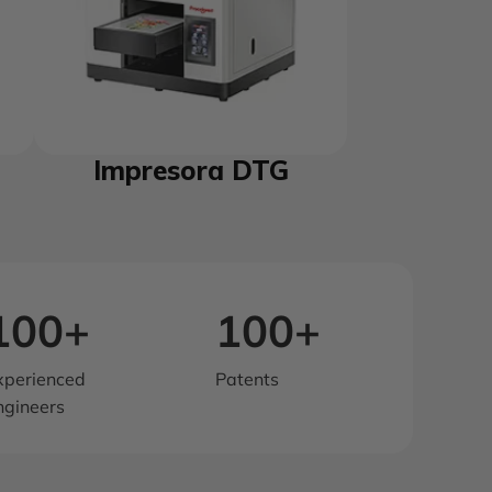
Impresora DTG
100+
100+
xperienced
Patents
ngineers