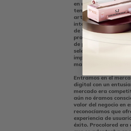
en una pequeña ofici
tenía una pasión y tal
artesanía y la moda,
integrar ideas creativ
de todos. Inicialment
producía impresoras 
de productos persona
seleccionar sus patro
imprimirlos en divers
madera, plástico y vid
Entramos en el merca
digital con un entusia
mercado era competiti
aún no éramos consci
valor del negocio en 
reconocíamos que ofr
experiencia de usuario
éxito. Procolored era