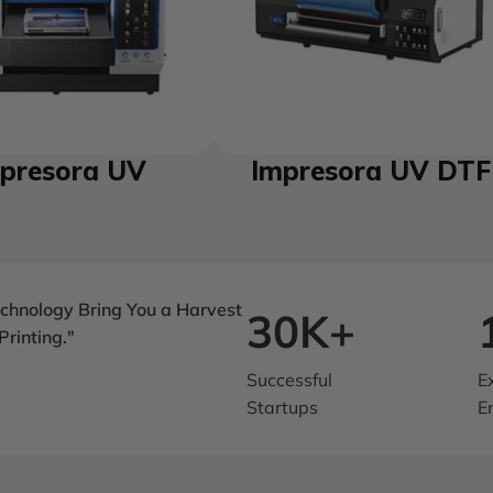
presora UV
Impresora UV DTF
echnology Bring You a Harvest
30K+
Printing."
Successful
E
Startups
E