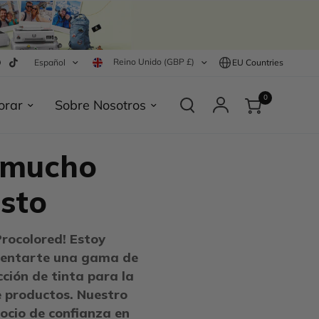
Reino Unido (GBP £)
Español
EU Countries
0
orar
Sobre Nosotros
 mucho
sto
Procolored! Estoy
sentarte una gama de
ción de tinta para la
e productos. Nuestro
socio de confianza en