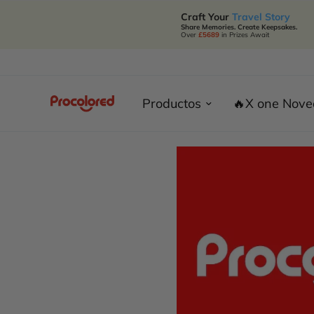
Craft Your
Travel Story
Share Memories. Create Keepsakes.
Over
£5689
in Prizes Await
Productos
🔥X one Nov