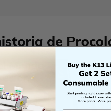
istoria de Proco
 el Mundo
Buy the K13 Li
Get 2 Se
resión
Consumable
Start printing right away wit
included.Lower star
More prints. More prof
primavera de 2018,
empresa, Procolored,