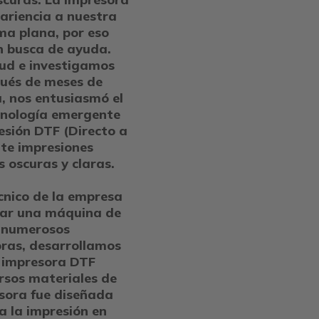
ariencia a nuestra
a plana, por eso
n busca de ayuda.
tud e investigamos
ués de meses de
, nos entusiasmó el
cnología emergente
sión DTF (Directo a
ite impresiones
 oscuras y claras.
nico de la empresa
lar una máquina de
s numerosos
ras, desarrollamos
a impresora DTF
rsos materiales de
sora fue diseñada
a la impresión en