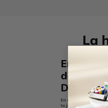
La h
Entra en
de la Imp
Digital
En un soleado día de 
la joven KK fundó su 