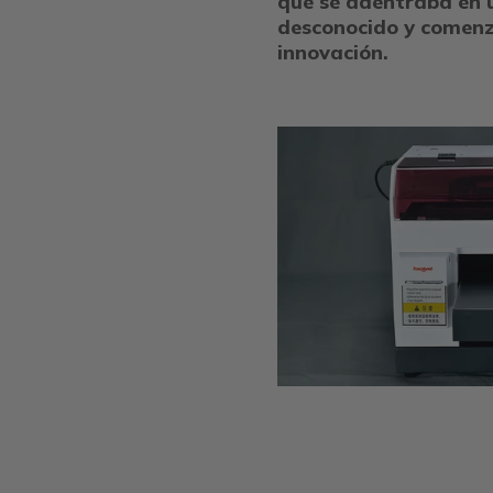
que se adentraba en u
desconocido y comenz
innovación.