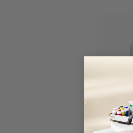
Tinta blanca 
impresión DTF
£59.00 GBP