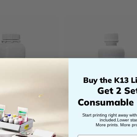
Buy the K13 Li
Get 2 Se
Consumable
Start printing right away wit
Procolored 500 ml para
Líquido de Protección de Boq
included.Lower star
More prints. More prof
Procolored / Fluido de Limpi
Cabezal de Impresión 500ml
£59.00 GBP