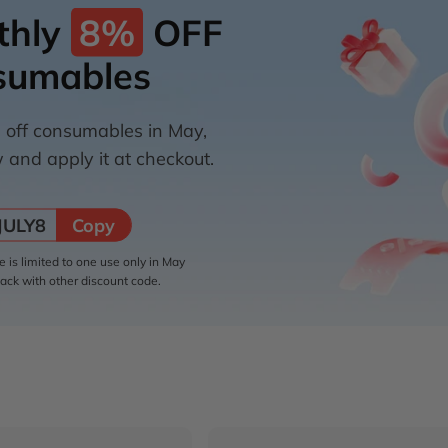
thly
8%
OFF
sumables
 off consumables in May,
and apply it at checkout.
Copy
JULY8
 is limited to one use only in May
ack with other discount code.