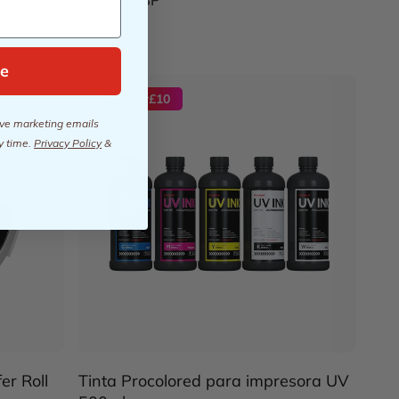
e
guardar
£10
eive marketing emails
y time.
Privacy Policy
&
er Roll
Tinta Procolored para impresora UV