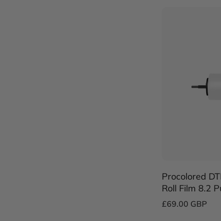
Procolored DT
Roll Film 8.2 
——compatible
£69.00 GBP
A4