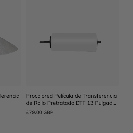
ferencia
Procolored Película de Transferencia
de Rollo Pretratado DTF 13 Pulgadas
x 328 Pies——compatible con
£79.00 GBP
Impresora DTF A3