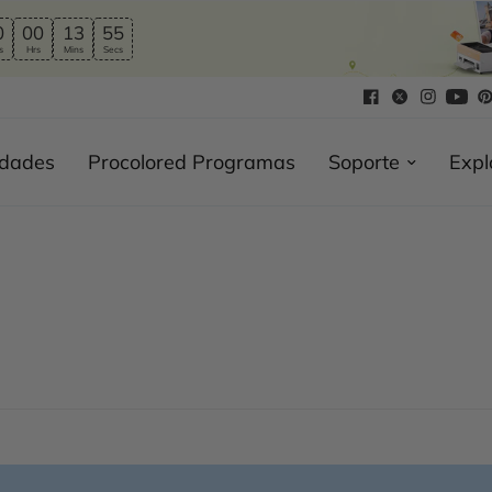
0
00
13
54
s
Hrs
Mins
Secs
edades
Procolored Programas
Soporte
Expl