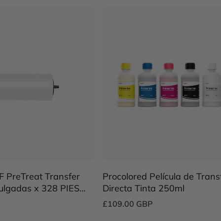
F PreTreat Transfer
Procolored Película de Trans
Pulgadas x 328 PIES
Directa Tinta 250ml
 con impresora DTF
£109.00 GBP