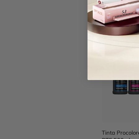
guardar
£10
Tinta Procolo