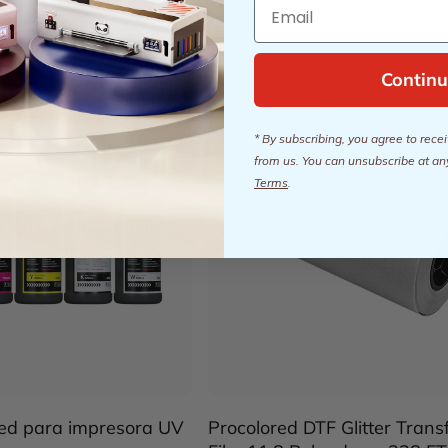
Email
Continu
guardar
£10
* By subscribing, you agree to rec
from us. You can unsubscribe at an
Terms
.
red para impresora UV
Procolored DTF Glitter Transf