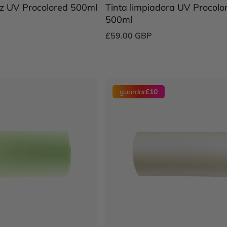
iz UV Procolored 500ml
Tinta limpiadora UV Procolo
500ml
£59.00 GBP
guardar
£10