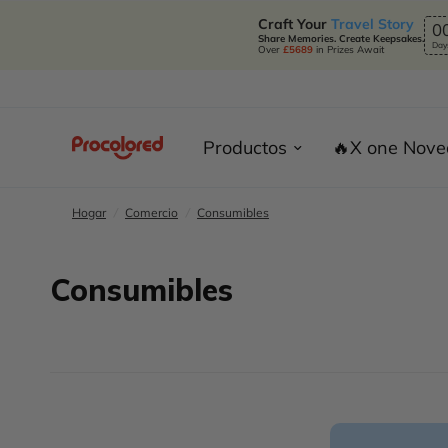
Craft Your
Travel Story
0
Share Memories. Create Keepsakes.
Day
Over
£5689
in Prizes Await
Productos
🔥X one Nov
Hogar
/
Comercio
/
Consumibles
Consumibles