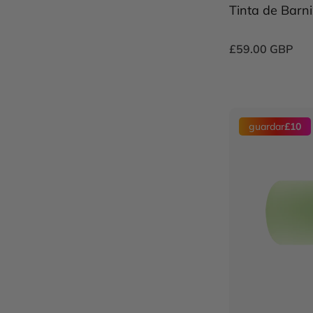
Tinta de Barn
£59.00 GBP
guardar
£10