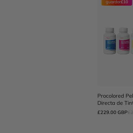
guardar
£10
Procolored Pel
Directa de Ti
£229.00 GBP
£