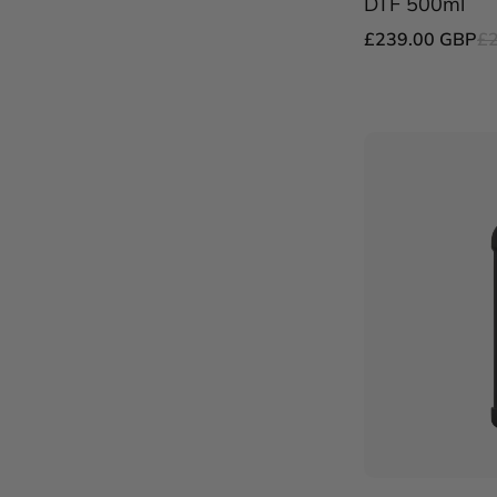
DTF 500ml
£239.00 GBP
£