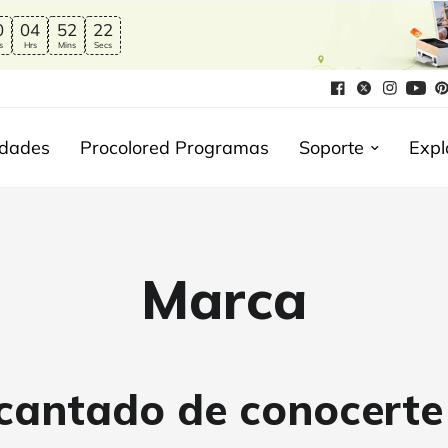
0
04
52
21
s
Hrs
Mins
Secs
edades
Procolored Programas
Soporte
Expl
Marca
ncantado de conocerte