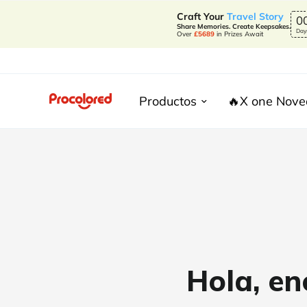
Craft Your
Travel Story
0
Share Memories. Create Keepsakes.
Day
Over
£5689
in Prizes Await
Productos
🔥X one Nov
Hola, e