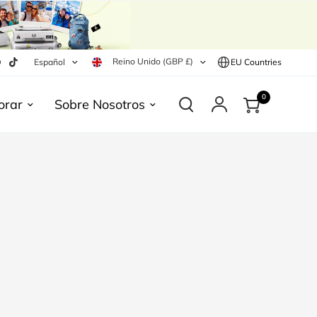
Reino Unido (GBP £)
Español
EU Countries
0
orar
Sobre Nosotros